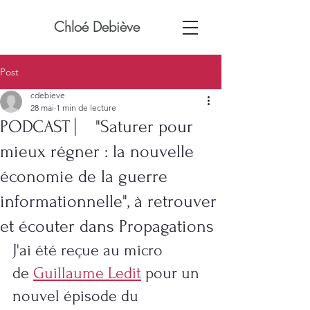
Chloé Debiève
Post
cdebieve
28 mai
1 min de lecture
PODCAST ⎸ "Saturer pour
mieux régner : la nouvelle
économie de la guerre
informationnelle", à retrouver
et écouter dans Propagations
J'ai été reçue au micro 
de 
Guillaume Ledit
 pour un 
nouvel épisode du 